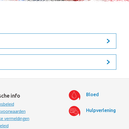
Bloed
sche info
sbeleid
Hulpverlening
svoorwaarden
jke vermeldingen
eleid