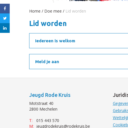
Home
/
Doe mee
/
Lid worden
Lid worden
Iedereen is welkom
Meld je aan
Jeugd Rode Kruis
Juridi
Motstraat 40
Gegeven
2800 Mechelen
Gebruik
Wetteli
T:
015 443 570
Cookieb
M:
jeugdrodekruis@rodekruis.be