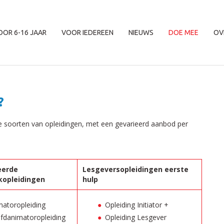
OOR 6-16 JAAR
VOOR IEDEREEN
NIEUWS
DOE MEE
OV
?
rie soorten van opleidingen, met een gevarieerd aanbod per
eerde
Lesgeversopleidingen eerste
kopleidingen
hulp
matoropleiding
Opleiding Initiator +
fdanimatoropleiding
Opleiding Lesgever