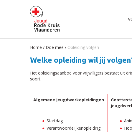
V
Home
/
Doe mee
/
Opleiding volgen
Welke opleiding wil jij volgen
Het opleidingsaanbod voor vrijwilligers bestaat uit d
soort.
Algemene jeugdwerkopleidingen
Geattest
jeugdwer
Startdag
Ani
Verantwoordelijkenopleiding
Hoo