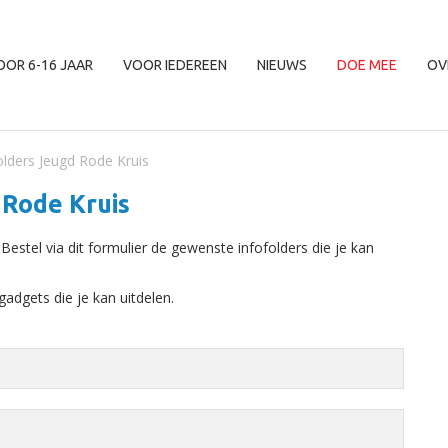
OOR 6-16 JAAR
VOOR IEDEREEN
NIEUWS
DOE MEE
OV
folders Jeugd Rode Kruis
 Rode Kruis
Bestel via dit formulier de gewenste infofolders die je kan
adgets die je kan uitdelen.