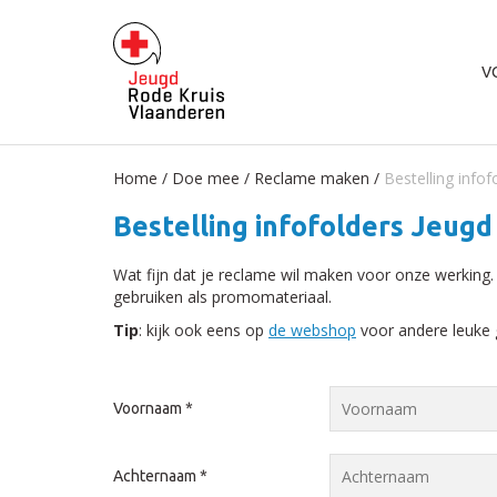
V
Home
/
Doe mee
/
Reclame maken
/
Bestelling info
Bestelling infofolders Jeugd
Wat fijn dat je reclame wil maken voor onze werking. 
gebruiken als promomateriaal.
Tip
: kijk ook eens op
de webshop
voor andere leuke g
Voornaam
*
Achternaam
*