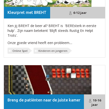
Kleurpret met BREHT
6-12 jaar
Ken jij BREHT de beer al? BREHT is ‘BEREsterk in eerste
hulp’ . Zijn naam betekent 'Blijft steeds Rustig En Helpt
Trots'.
Onze goede vriend heeft een probleem....
Online Spel
Kinderen en jongeren
Breng de patiënten naar de juiste kamer
10-16
jaar